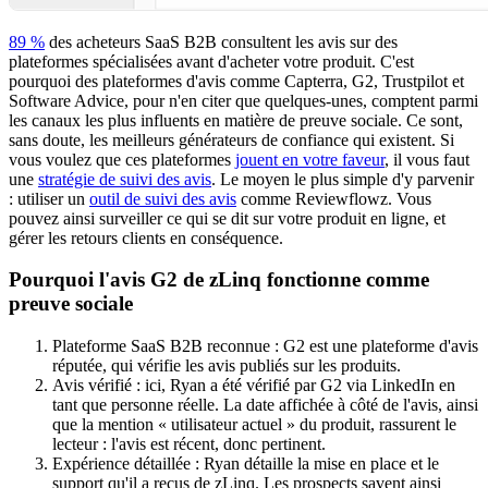
89 %
des acheteurs SaaS B2B consultent les avis sur des
plateformes spécialisées avant d'acheter votre produit. C'est
pourquoi des plateformes d'avis comme Capterra, G2, Trustpilot et
Software Advice, pour n'en citer que quelques-unes, comptent parmi
les canaux les plus influents en matière de preuve sociale. Ce sont,
sans doute, les meilleurs générateurs de confiance qui existent. Si
vous voulez que ces plateformes
jouent en votre faveur
, il vous faut
une
stratégie de suivi des avis
. Le moyen le plus simple d'y parvenir
: utiliser un
outil de suivi des avis
comme Reviewflowz. Vous
pouvez ainsi surveiller ce qui se dit sur votre produit en ligne, et
gérer les retours clients en conséquence.
Pourquoi l'avis G2 de zLinq fonctionne comme
preuve sociale
Plateforme SaaS B2B reconnue : G2 est une plateforme d'avis
réputée, qui vérifie les avis publiés sur les produits.
Avis vérifié : ici, Ryan a été vérifié par G2 via LinkedIn en
tant que personne réelle. La date affichée à côté de l'avis, ainsi
que la mention « utilisateur actuel » du produit, rassurent le
lecteur : l'avis est récent, donc pertinent.
Expérience détaillée : Ryan détaille la mise en place et le
support qu'il a reçus de zLinq. Les prospects savent ainsi