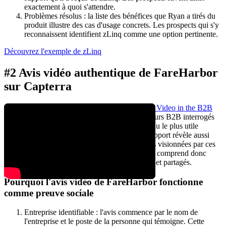
exactement à quoi s'attendre.
Problèmes résolus : la liste des bénéfices que Ryan a tirés du
produit illustre des cas d'usage concrets. Les prospects qui s'y
reconnaissent identifient zLinq comme une option pertinente.
Découvrez l'exemple de zLinq
#2 Avis vidéo authentique de FareHarbor
sur Capterra
Le rapport 2022 de Brightcove « The Power of Video in the B2B
Buyer's Journey »
indique que 65 % des acheteurs B2B interrogés
considèrent la vidéo comme le format de contenu le plus utile
lorsqu'ils recherchent une solution. Le même rapport révèle aussi
que, sur les trois derniers mois, 39 % des vidéos visionnées par ces
acheteurs étaient des avis produits en vidéo. On comprend donc
pourquoi les avis vidéo méritent d'être collectés et partagés.
Pourquoi l'avis vidéo de FareHarbor fonctionne
comme preuve sociale
Entreprise identifiable : l'avis commence par le nom de
l'entreprise et le poste de la personne qui témoigne. Cette