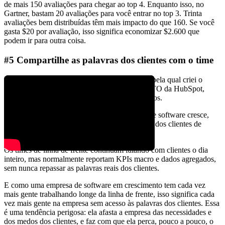
de mais 150 avaliações para chegar ao top 4. Enquanto isso, no
Gartner, bastam 20 avaliações para você entrar no top 3. Trinta
avaliações bem distribuídas têm mais impacto do que 160. Se você
gasta $20 por avaliação, isso significa economizar $2.600 que
podem ir para outra coisa.
#5 Compartilhe as palavras dos clientes com o time
Esse último caso de uso é, na verdade, a razão pela qual criei o
Reviewflowz, e é algo que Dharmesh Shah, CTO da HubSpot,
menciona com frequência em entrevistas e vídeos.
A ideia central é que, conforme uma empresa de software cresce,
todo mundo na empresa vai ficando mais longe dos clientes de
verdade.
Os times de linha de frente continuam falando com clientes o dia
inteiro, mas normalmente reportam KPIs macro e dados agregados,
sem nunca repassar as palavras reais dos clientes.
E como uma empresa de software em crescimento tem cada vez
mais gente trabalhando longe da linha de frente, isso significa cada
vez mais gente na empresa sem acesso às palavras dos clientes. Essa
é uma tendência perigosa: ela afasta a empresa das necessidades e
dos medos dos clientes, e faz com que ela perca, pouco a pouco, o