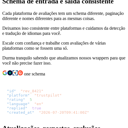
Schema de entrada e saída consistente
Cada plataforma de avaliações tem um schema diferente, paginação
diferente e nomes diferentes para as mesmas coisas.
Deixamos isso consistente entre plataformas e cuidamos da detecção
e tradução de idiomas para você.
Escale com confiança e trabalhe com avaliações de várias
plataformas como se fossem uma só.
Durma tranquilo sabendo que atualizamos nossos wrappers para que
você não precise fazer isso.
one schema
// same shape, every platform
{
"id"
:
"rev_8421"
,
"platform"
:
"trustpilot"
,
"rating"
:
5
,
"language"
:
"en"
,
"replied"
:
true
,
"created_at"
:
"2026-07-20T09:41:00Z"
}