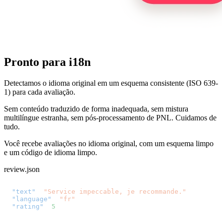
Pronto para i18n
Detectamos o idioma original em um esquema consistente (ISO 639-
1) para cada avaliação.
Sem conteúdo traduzido de forma inadequada, sem mistura
multilíngue estranha, sem pós-processamento de PNL. Cuidamos de
tudo.
Você recebe avaliações no idioma original, com um esquema limpo
e um código de idioma limpo.
review.json
{
"text"
:
"Service impeccable, je recommande."
,
"language"
:
"fr"
,
// ISO 639-1, auto-detected
"rating"
:
5
}