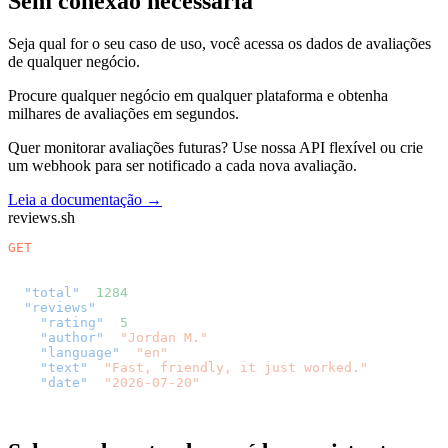
Sem conexão necessária
Seja qual for o seu caso de uso, você acessa os dados de avaliações
de qualquer negócio.
Procure qualquer negócio em qualquer plataforma e obtenha
milhares de avaliações em segundos.
Quer monitorar avaliações futuras? Use nossa API flexível ou crie
um webhook para ser notificado a cada nova avaliação.
Leia a documentação →
reviews.sh
GET
/v2/reviews?platform=g2&company=acme
{
"total"
:
1284
,
"reviews"
: [{
"rating"
:
5
,
"author"
:
"Jordan M."
,
"language"
:
"en"
,
"text"
:
"Fast, friendly, it just worked."
,
"date"
:
"2026-07-20"
}]
}