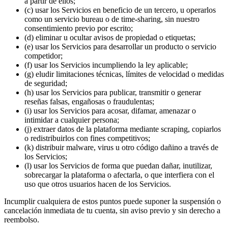
a partir de ellos;
(c) usar los Servicios en beneficio de un tercero, u operarlos
como un servicio bureau o de time-sharing, sin nuestro
consentimiento previo por escrito;
(d) eliminar u ocultar avisos de propiedad o etiquetas;
(e) usar los Servicios para desarrollar un producto o servicio
competidor;
(f) usar los Servicios incumpliendo la ley aplicable;
(g) eludir limitaciones técnicas, límites de velocidad o medidas
de seguridad;
(h) usar los Servicios para publicar, transmitir o generar
reseñas falsas, engañosas o fraudulentas;
(i) usar los Servicios para acosar, difamar, amenazar o
intimidar a cualquier persona;
(j) extraer datos de la plataforma mediante scraping, copiarlos
o redistribuirlos con fines competitivos;
(k) distribuir malware, virus u otro código dañino a través de
los Servicios;
(l) usar los Servicios de forma que puedan dañar, inutilizar,
sobrecargar la plataforma o afectarla, o que interfiera con el
uso que otros usuarios hacen de los Servicios.
Incumplir cualquiera de estos puntos puede suponer la suspensión o
cancelación inmediata de tu cuenta, sin aviso previo y sin derecho a
reembolso.