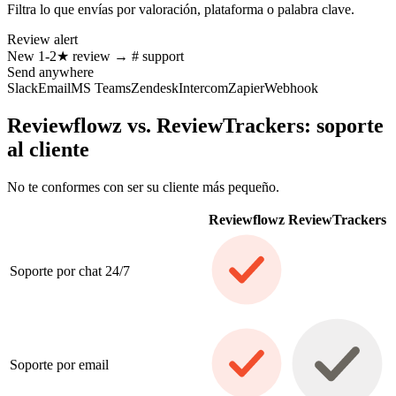
Filtra lo que envías por valoración, plataforma o palabra clave.
Review alert
New
1-2★
review
→
# support
Send anywhere
Slack
Email
MS Teams
Zendesk
Intercom
Zapier
Webhook
Reviewflowz vs. ReviewTrackers: soporte
al cliente
No te conformes con ser su cliente más pequeño.
Reviewflowz
ReviewTrackers
Soporte por chat 24/7
Soporte por email