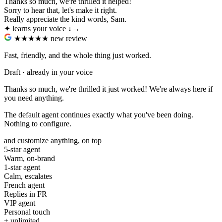
Thanks so much, we're thrilled it helped!
Sorry to hear that, let's make it right.
Really appreciate the kind words, Sam.
✦ learns your voice
↓
→
★★★★★
new review
Fast, friendly, and the whole thing just worked.
Draft · already in your voice
Thanks so much, we're thrilled it just worked! We're always here if
you need anything.
The default agent continues exactly what you've been doing.
Nothing to configure.
and customize anything, on top
5-star agent
Warm, on-brand
1-star agent
Calm, escalates
French agent
Replies in FR
VIP agent
Personal touch
+ unlimited