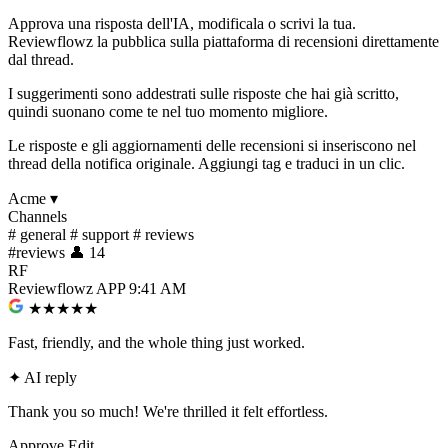
Approva una risposta dell'IA, modificala o scrivi la tua.
Reviewflowz la pubblica sulla piattaforma di recensioni direttamente
dal thread.
I suggerimenti sono addestrati sulle risposte che hai già scritto,
quindi suonano come te nel tuo momento migliore.
Le risposte e gli aggiornamenti delle recensioni si inseriscono nel
thread della notifica originale. Aggiungi tag e traduci in un clic.
Acme
▾
Channels
#
general
#
support
#
reviews
#
reviews
👤 14
RF
Reviewflowz
APP
9:41 AM
★★★★★
Fast, friendly, and the whole thing just worked.
✦
AI reply
Thank you so much! We're thrilled it felt effortless.
Approve
Edit