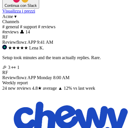
Continua con Slack
Visualizza i prezzi
Acme
▾
Channels
#
general
#
support
#
reviews
#
reviews
👤 14
RF
Reviewflowz
APP
9:41 AM
★★★★★
Lena K.
Setup took minutes and the team actually replies. Rare.
🎉 3
👀 1
RF
Reviewflowz
APP
Monday 8:00 AM
Weekly report
24
new reviews
4.8
★
average
▲ 12% vs last week