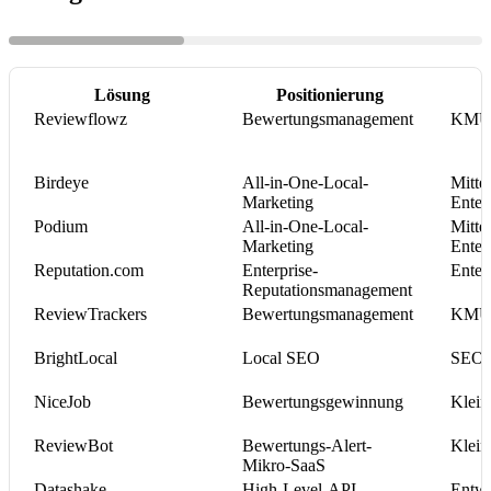
Lösung
Positionierung
Reviewflowz
Bewertungsmanagement
KMU b
Birdeye
All-in-One-Local-
Mitte
Marketing
Enter
Podium
All-in-One-Local-
Mitte
Marketing
Enter
Reputation.com
Enterprise-
Enter
Reputationsmanagement
ReviewTrackers
Bewertungsmanagement
KMU b
BrightLocal
Local SEO
SEO-
NiceJob
Bewertungsgewinnung
Klein
ReviewBot
Bewertungs-Alert-
Klein
Mikro-SaaS
Datashake
High-Level-API
Entwi