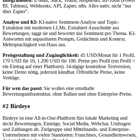
Integrationen:
E-Mail, Slack, Teams, Helpdesks, BI-Tools (Power
BI, Tableau), Webhooks, API, Zapier, n8n. Alles nativ, nicht "nur
über Zapier".
Analyse und KI:
KI-native Sentiment-Analyse und Topic-
Extraktion mit modernen LLMs. Extrahiert Ausschnitte aus
Bewertungen, taggt sie und bewertet das Sentiment pro Thema. KI-
Antworten mit anpassbaren Prompts, Gedächtnis und Kontext.
Mehrsprachigkeit von Haus aus.
Preisgestaltung und Zugänglichkeit:
45 USD/Monat für 1 Profil,
170 USD für 10, 1.200 USD für 100. Preise pro Profil (ein Profil =
ein Eintrag auf einer Plattform). 14-tägige kostenlose Testversion,
keine Demo nötig, jederzeit kündbar. Öffentliche Preise, keine
Verträge.
Für wen das passt:
Sie wollen eine ernsthafte
Bewertungsinfrastruktur, ohne Ballast und ohne Enterprise-Preise.
#2 Birdeye
Birdeye ist eine All-in-One-Plattform fürs lokale Marketing und
deckt Bewertungen, Einträge, Social Media, Webchat, Umfragen
und Zahlungen ab. Zielgruppe sind Mittelstands- und Enterprise-
Unternehmen mit vielen Standorten: Franchises, Gesundheitswesen,