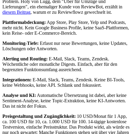
Problem. Holy von Lugg, dem "Uber für Umzüge und
Lieferungen", ein ehemaliger Kunde von ReviewBot, erzählt in
diesem Beitrag
, warum er zu Reviewflowz gewechselt ist.
Plattformabdeckung:
App Store, Play Store, Yelp und Podcasts,
mehr nicht. Kein Google Business Profile, keine SaaS-Plattformen,
kein Reise- oder E-Commerce-Bereich.
Monitoring-Tiefe:
Erfasst nur neue Bewertungen, keine Updates,
Löschungen oder Antworten.
Alerting und Routing:
E-Mail, Slack, Teams, Zendesk.
Wöchentliche oder monatliche Digests. Einfach, aber für den
begrenzten Funktionsumfang ausreichend.
Integrationen:
E-Mail, Slack, Teams, Zendesk. Keine BI-Tools,
keine Webhooks, keine API. Schlank und fokussiert.
Analyse und KI:
Automatische Übersetzung ist dabei, aber keine
Sentiment-Analyse, keine Topic-Extraktion, keine KI-Antworten.
Das ist nicht der Fokus.
Preisgestaltung und Zugänglichkeit:
10 USD/Monat für 1 App,
ca. 100 USD für 10, ca. 1.000 USD für 100. 14-tägige kostenlose
Testversion, einfache Preisstruktur. Das Produkt wirkt, als würde es
nur noch gewartet: Manche Funktionen stehen seit über vier Jahren