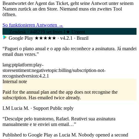
Beantwortet der Agent das Ticket, geht seine Antwort unter seinem
Namen zurück an den Store. Niemand muss ein zweites Tool
öffnen.
So funktionieren Antworten →
Zendesk
·
#48219
set from 1★
Urgent
Google Play
★
★★★★
· v4.2.1 · Brazil
“Paguei o plano anual e o app não reconhece a assinatura. Já mandei
email duas vezes.”
lang:pt
platform:play-
store
sentiment:negative
topic:billing/subscription-not-
recognised
version:4.2.1
Internal note
Paid for the annual plan and the app does not recognise the
subscription. Has emailed twice already.
LM
Lucia M. · Support
Public reply
“Desculpe pelo transtorno, Rafael. Reativei sua assinatura
manualmente e te enviei um email…”
Published to Google Play as Lucia M. Nobody opened a second