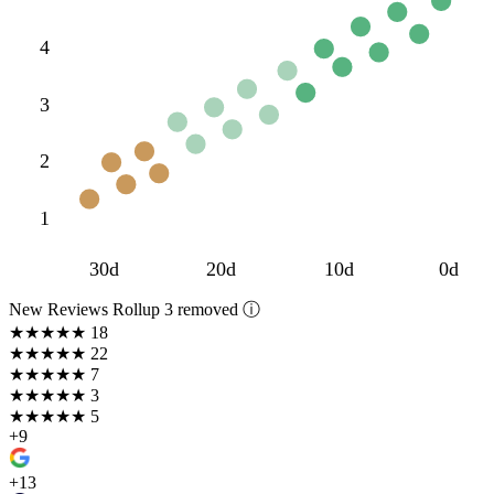
4
3
2
1
30d
20d
10d
0d
New Reviews Rollup
3 removed ⓘ
★★★★★
18
★★★★
★
22
★★★
★★
7
★★
★★★
3
★
★★★★
5
+9
+13