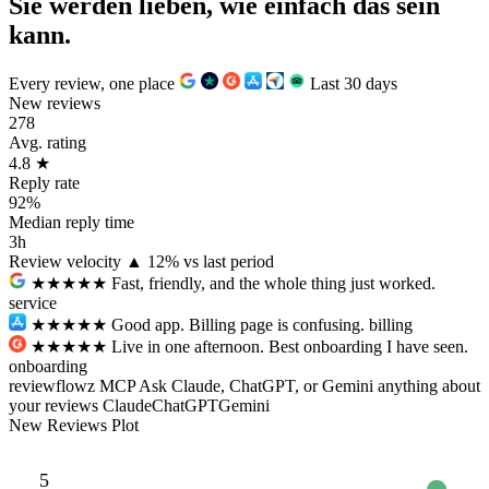
Sie werden lieben, wie
einfach
das sein
kann.
Every review, one place
Last 30 days
New reviews
278
Avg. rating
4.8
★
Reply rate
92%
Median reply time
3h
Review velocity
▲ 12% vs last period
★★★★★
Fast, friendly, and the whole thing just worked.
service
★★★
★★
Good app. Billing page is confusing.
billing
★★★★★
Live in one afternoon. Best onboarding I have seen.
onboarding
reviewflowz MCP
Ask Claude, ChatGPT, or Gemini anything about
your reviews
Claude
ChatGPT
Gemini
New Reviews Plot
5