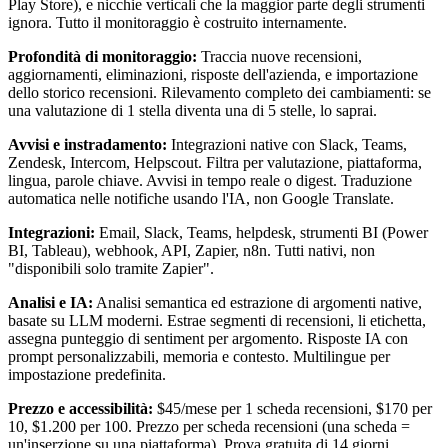
Play Store), e nicchie verticali che la maggior parte degli strumenti
ignora. Tutto il monitoraggio è costruito internamente.
Profondità di monitoraggio:
Traccia nuove recensioni,
aggiornamenti, eliminazioni, risposte dell'azienda, e importazione
dello storico recensioni. Rilevamento completo dei cambiamenti: se
una valutazione di 1 stella diventa una di 5 stelle, lo saprai.
Avvisi e instradamento:
Integrazioni native con Slack, Teams,
Zendesk, Intercom, Helpscout. Filtra per valutazione, piattaforma,
lingua, parole chiave. Avvisi in tempo reale o digest. Traduzione
automatica nelle notifiche usando l'IA, non Google Translate.
Integrazioni:
Email, Slack, Teams, helpdesk, strumenti BI (Power
BI, Tableau), webhook, API, Zapier, n8n. Tutti nativi, non
"disponibili solo tramite Zapier".
Analisi e IA:
Analisi semantica ed estrazione di argomenti native,
basate su LLM moderni. Estrae segmenti di recensioni, li etichetta,
assegna punteggio di sentiment per argomento. Risposte IA con
prompt personalizzabili, memoria e contesto. Multilingue per
impostazione predefinita.
Prezzo e accessibilità:
$45/mese per 1 scheda recensioni, $170 per
10, $1.200 per 100. Prezzo per scheda recensioni (una scheda =
un'inserzione su una piattaforma). Prova gratuita di 14 giorni,