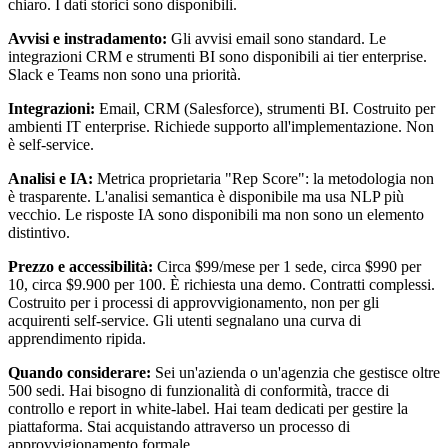
chiaro. I dati storici sono disponibili.
Avvisi e instradamento:
Gli avvisi email sono standard. Le
integrazioni CRM e strumenti BI sono disponibili ai tier enterprise.
Slack e Teams non sono una priorità.
Integrazioni:
Email, CRM (Salesforce), strumenti BI. Costruito per
ambienti IT enterprise. Richiede supporto all'implementazione. Non
è self-service.
Analisi e IA:
Metrica proprietaria "Rep Score": la metodologia non
è trasparente. L'analisi semantica è disponibile ma usa NLP più
vecchio. Le risposte IA sono disponibili ma non sono un elemento
distintivo.
Prezzo e accessibilità:
Circa $99/mese per 1 sede, circa $990 per
10, circa $9.900 per 100. È richiesta una demo. Contratti complessi.
Costruito per i processi di approvvigionamento, non per gli
acquirenti self-service. Gli utenti segnalano una curva di
apprendimento ripida.
Quando considerare:
Sei un'azienda o un'agenzia che gestisce oltre
500 sedi. Hai bisogno di funzionalità di conformità, tracce di
controllo e report in white-label. Hai team dedicati per gestire la
piattaforma. Stai acquistando attraverso un processo di
approvvigionamento formale.