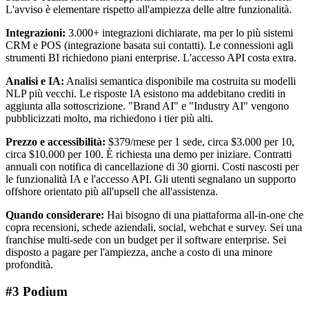
L'avviso è elementare rispetto all'ampiezza delle altre funzionalità.
Integrazioni:
3.000+ integrazioni dichiarate, ma per lo più sistemi
CRM e POS (integrazione basata sui contatti). Le connessioni agli
strumenti BI richiedono piani enterprise. L'accesso API costa extra.
Analisi e IA:
Analisi semantica disponibile ma costruita su modelli
NLP più vecchi. Le risposte IA esistono ma addebitano crediti in
aggiunta alla sottoscrizione. "Brand AI" e "Industry AI" vengono
pubblicizzati molto, ma richiedono i tier più alti.
Prezzo e accessibilità:
$379/mese per 1 sede, circa $3.000 per 10,
circa $10.000 per 100. È richiesta una demo per iniziare. Contratti
annuali con notifica di cancellazione di 30 giorni. Costi nascosti per
le funzionalità IA e l'accesso API. Gli utenti segnalano un supporto
offshore orientato più all'upsell che all'assistenza.
Quando considerare:
Hai bisogno di una piattaforma all-in-one che
copra recensioni, schede aziendali, social, webchat e survey. Sei una
franchise multi-sede con un budget per il software enterprise. Sei
disposto a pagare per l'ampiezza, anche a costo di una minore
profondità.
#3 Podium