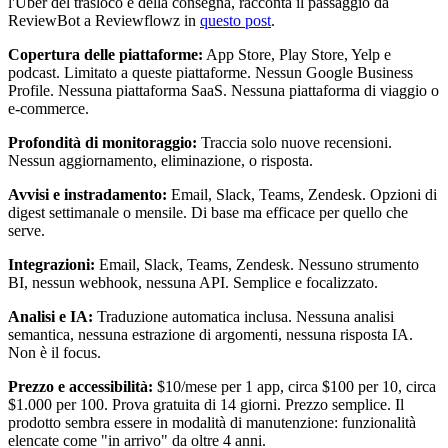
l'Uber del trasloco e della consegna, racconta il passaggio da
ReviewBot a Reviewflowz in
questo post
.
Copertura delle piattaforme:
App Store, Play Store, Yelp e
podcast. Limitato a queste piattaforme. Nessun Google Business
Profile. Nessuna piattaforma SaaS. Nessuna piattaforma di viaggio o
e-commerce.
Profondità di monitoraggio:
Traccia solo nuove recensioni.
Nessun aggiornamento, eliminazione, o risposta.
Avvisi e instradamento:
Email, Slack, Teams, Zendesk. Opzioni di
digest settimanale o mensile. Di base ma efficace per quello che
serve.
Integrazioni:
Email, Slack, Teams, Zendesk. Nessuno strumento
BI, nessun webhook, nessuna API. Semplice e focalizzato.
Analisi e IA:
Traduzione automatica inclusa. Nessuna analisi
semantica, nessuna estrazione di argomenti, nessuna risposta IA.
Non è il focus.
Prezzo e accessibilità:
$10/mese per 1 app, circa $100 per 10, circa
$1.000 per 100. Prova gratuita di 14 giorni. Prezzo semplice. Il
prodotto sembra essere in modalità di manutenzione: funzionalità
elencate come "in arrivo" da oltre 4 anni.