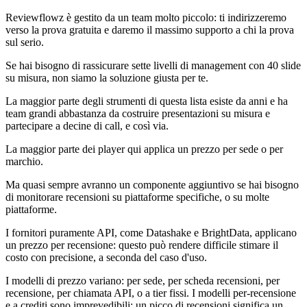
Reviewflowz è gestito da un team molto piccolo: ti indirizzeremo
verso la prova gratuita e daremo il massimo supporto a chi la prova
sul serio.
Se hai bisogno di rassicurare sette livelli di management con 40 slide
su misura, non siamo la soluzione giusta per te.
La maggior parte degli strumenti di questa lista esiste da anni e ha
team grandi abbastanza da costruire presentazioni su misura e
partecipare a decine di call, e così via.
La maggior parte dei player qui applica un prezzo per sede o per
marchio.
Ma quasi sempre avranno un componente aggiuntivo se hai bisogno
di monitorare recensioni su piattaforme specifiche, o su molte
piattaforme.
I fornitori puramente API, come Datashake e BrightData, applicano
un prezzo per recensione: questo può rendere difficile stimare il
costo con precisione, a seconda del caso d'uso.
I modelli di prezzo variano: per sede, per scheda recensioni, per
recensione, per chiamata API, o a tier fissi. I modelli per-recensione
e a crediti sono imprevedibili: un picco di recensioni significa un