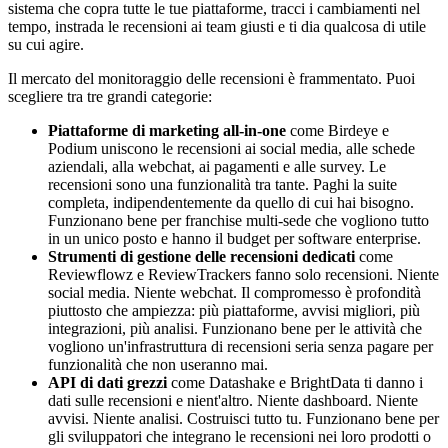
sistema che copra tutte le tue piattaforme, tracci i cambiamenti nel
tempo, instrada le recensioni ai team giusti e ti dia qualcosa di utile
su cui agire.
Il mercato del monitoraggio delle recensioni è frammentato. Puoi
scegliere tra tre grandi categorie:
Piattaforme di marketing all-in-one
come Birdeye e
Podium uniscono le recensioni ai social media, alle schede
aziendali, alla webchat, ai pagamenti e alle survey. Le
recensioni sono una funzionalità tra tante. Paghi la suite
completa, indipendentemente da quello di cui hai bisogno.
Funzionano bene per franchise multi-sede che vogliono tutto
in un unico posto e hanno il budget per software enterprise.
Strumenti di gestione delle recensioni dedicati
come
Reviewflowz e ReviewTrackers fanno solo recensioni. Niente
social media. Niente webchat. Il compromesso è profondità
piuttosto che ampiezza: più piattaforme, avvisi migliori, più
integrazioni, più analisi. Funzionano bene per le attività che
vogliono un'infrastruttura di recensioni seria senza pagare per
funzionalità che non useranno mai.
API di dati grezzi
come Datashake e BrightData ti danno i
dati sulle recensioni e nient'altro. Niente dashboard. Niente
avvisi. Niente analisi. Costruisci tutto tu. Funzionano bene per
gli sviluppatori che integrano le recensioni nei loro prodotti o