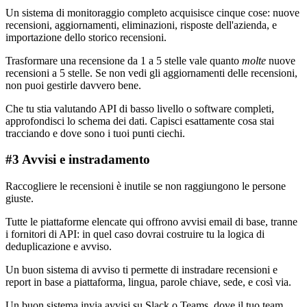
Un sistema di monitoraggio completo acquisisce cinque cose: nuove
recensioni, aggiornamenti, eliminazioni, risposte dell'azienda, e
importazione dello storico recensioni.
Trasformare una recensione da 1 a 5 stelle vale quanto
molte
nuove
recensioni a 5 stelle. Se non vedi gli aggiornamenti delle recensioni,
non puoi gestirle davvero bene.
Che tu stia valutando API di basso livello o software completi,
approfondisci lo schema dei dati. Capisci esattamente cosa stai
tracciando e dove sono i tuoi punti ciechi.
#3 Avvisi e instradamento
Raccogliere le recensioni è inutile se non raggiungono le persone
giuste.
Tutte le piattaforme elencate qui offrono avvisi email di base, tranne
i fornitori di API: in quel caso dovrai costruire tu la logica di
deduplicazione e avviso.
Un buon sistema di avviso ti permette di instradare recensioni e
report in base a piattaforma, lingua, parole chiave, sede, e così via.
Un buon sistema invia avvisi su Slack o Teams, dove il tuo team