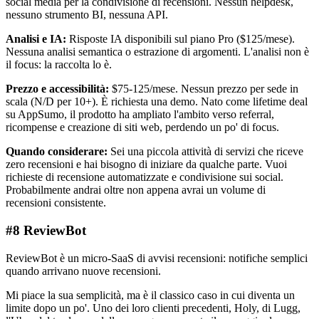
social media per la condivisione di recensioni. Nessun helpdesk,
nessuno strumento BI, nessuna API.
Analisi e IA:
Risposte IA disponibili sul piano Pro ($125/mese).
Nessuna analisi semantica o estrazione di argomenti. L'analisi non è
il focus: la raccolta lo è.
Prezzo e accessibilità:
$75-125/mese. Nessun prezzo per sede in
scala (N/D per 10+). È richiesta una demo. Nato come lifetime deal
su AppSumo, il prodotto ha ampliato l'ambito verso referral,
ricompense e creazione di siti web, perdendo un po' di focus.
Quando considerare:
Sei una piccola attività di servizi che riceve
zero recensioni e hai bisogno di iniziare da qualche parte. Vuoi
richieste di recensione automatizzate e condivisione sui social.
Probabilmente andrai oltre non appena avrai un volume di
recensioni consistente.
#8 ReviewBot
ReviewBot è un micro-SaaS di avvisi recensioni: notifiche semplici
quando arrivano nuove recensioni.
Mi piace la sua semplicità, ma è il classico caso in cui diventa un
limite dopo un po'. Uno dei loro clienti precedenti, Holy, di Lugg,