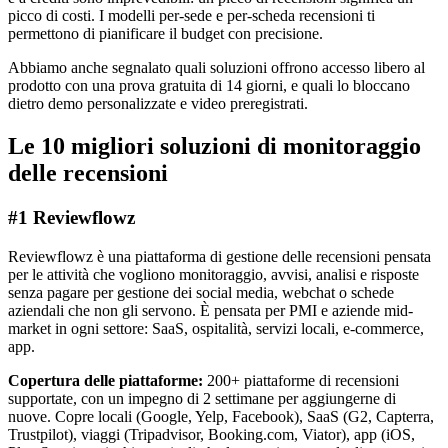
picco di costi. I modelli per-sede e per-scheda recensioni ti
permettono di pianificare il budget con precisione.
Abbiamo anche segnalato quali soluzioni offrono accesso libero al
prodotto con una prova gratuita di 14 giorni, e quali lo bloccano
dietro demo personalizzate e video preregistrati.
Le 10 migliori soluzioni di monitoraggio
delle recensioni
#1 Reviewflowz
Reviewflowz è una piattaforma di gestione delle recensioni pensata
per le attività che vogliono monitoraggio, avvisi, analisi e risposte
senza pagare per gestione dei social media, webchat o schede
aziendali che non gli servono. È pensata per PMI e aziende mid-
market in ogni settore: SaaS, ospitalità, servizi locali, e-commerce,
app.
Copertura delle piattaforme:
200+ piattaforme di recensioni
supportate, con un impegno di 2 settimane per aggiungerne di
nuove. Copre locali (Google, Yelp, Facebook), SaaS (G2, Capterra,
Trustpilot), viaggi (Tripadvisor, Booking.com, Viator), app (iOS,